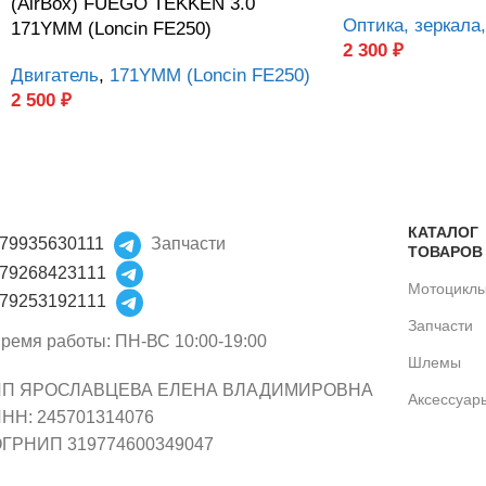
(AirBox) FUEGO TEKKEN 3.0
Оптика, зеркала
171YMM (Loncin FE250)
2 300
₽
Двигатель
,
171YMM (Loncin FE250)
2 500
₽
КАТАЛОГ
79935630111
Запчасти
ТОВАРОВ
79268423111
Мотоцикл
79253192111
Запчасти
ремя работы: ПН-ВС 10:00-19:00
Шлемы
ИП ЯРОСЛАВЦЕВА ЕЛЕНА ВЛАДИМИРОВНА
Аксессуар
НН: 245701314076
ГРНИП 319774600349047