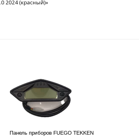
0 2024 (красный)»
Панель приборов FUEGO TEKKEN
Рычаг передн