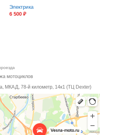
TEKKEN
Электрика
6 500
₽
Органы управ
600
₽
проезда
жа мотоциклов
, МКАД, 78-й километр, 14к1 (ТЦ Dexter)