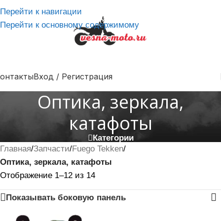
Перейти к навигации
Перейти к основному содержимому
онтакты
Вход / Регистрация
Оптика, зеркала,
катафоты
Категории
Главная
/
Запчасти
/
Fuego Tekken
/
Оптика, зеркала, катафоты
Отображение 1–12 из 14
Показывать боковую панель