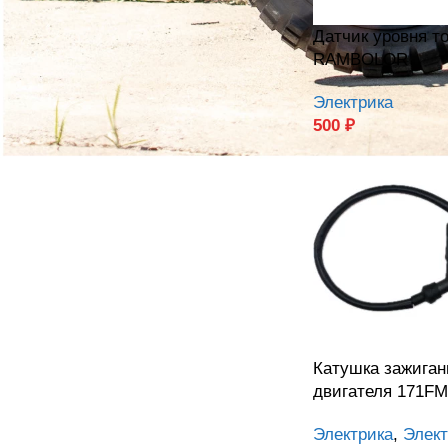
Датчик уровня 
RAMBOLOR
Электрика
500
₽
Катушка зажига
двигателя 171F
Электрика
,
Элект