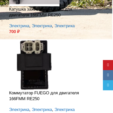
Катушка зажигания FUEGO для
двигателя 166FMM RE250
Электрика
,
Электрика
,
Электрика
700
₽
YouT
VK
Teleg
Коммутатор FUEGO для двигателя
166FMM RE250
Электрика
,
Электрика
,
Электрика