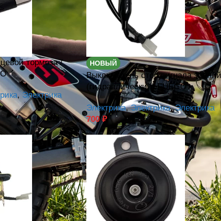
цевой тормоза /
НОВЫЙ
GO
Выключатель стоп сигнала задни
(гидравлический) FUEGO
рика
,
Электрика
Электрика
,
Электрика
,
Электрика
700
₽