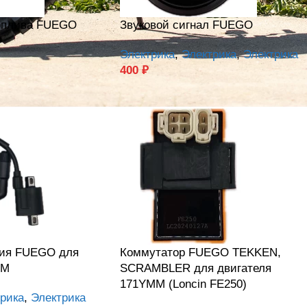
топлива FUEGO
Звуковой сигнал FUEGO
Электрика
,
Электрика
,
Электрика
400
₽
ния FUEGO для
Коммутатор FUEGO TEKKEN,
MM
SCRAMBLER для двигателя
171YMM (Loncin FE250)
рика
,
Электрика