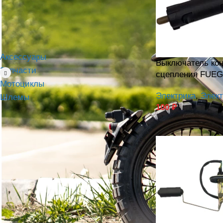
КАТЕГОРИИ ТОВАРОВ
Аксессуары
Выключатель кон
Запчасти
сцепления FUE
Мотоциклы
Электрика
,
Элект
Шлемы
100
₽