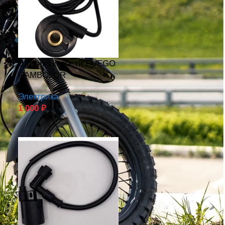
Датчик скорости FUEGO
RAMBOLOR
й
Электрика
1 000
₽