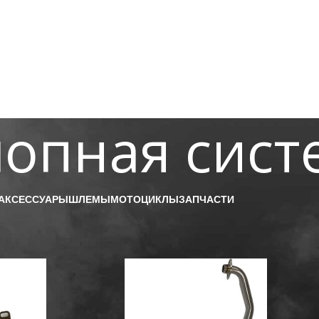
опная сист
АКСЕССУАРЫ
ШЛЕМЫ
МОТОЦИКЛЫ
ЗАПЧАСТИ
и
/
Fuego Scrambler
/
Выхлопная система