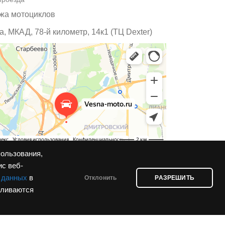
жа мотоциклов
, МКАД, 78-й километр, 14к1 (ТЦ Dexter)
пользования,
ис веб-
 данных
в
Отклонить
РАЗРЕШИТЬ
вливаются