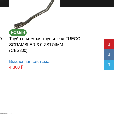
НОВЫЙ
O
Труба приемная глушителя FUEGO
SCRAMBLER 3.0 ZS174MM
YouT
(CBS300)
VK
Выхлопная система
Teleg
4 300
₽
проезда