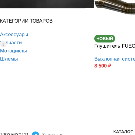
КАТЕГОРИИ ТОВАРОВ
Аксессуары
НОВЫЙ
Запчасти
Глушитель FUE
Мотоциклы
Шлемы
Выхлопная сист
8 500
₽
КАТАЛОГ
79935630111
Запчасти