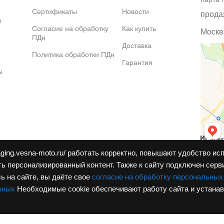
Сертификаты
Новости
прода
ы
Согласие на обработку
Как купить
Москва
ПДн
Доставка
Политика обработки ПДн
Гарантия
ы
aging.vesna-moto.ru/ работать корректно, повышают удобство ис
ь персонализированный контент. Также к cайту подключен серв
ь на сайте, вы даёте свое
согласие на обработку персональных
нных
Необходимые cookie обеспечивают работу сайта и устана