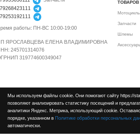
ТОВАРОВ
79268423111
Мотоцикл
79253192111
Запчасти
ремя работы: ПН-ВС 10:00-19:00
Шлемы
ИП ЯРОСЛАВЦЕВА ЕЛЕНА ВЛАДИМИРОВНА
Аксессуар
НН: 245701314076
ГРНИП 319774600349047
Мы используем файлы cookie. Они помогают сайту https://st
позволяют анализировать статистику посещений и предлагат
аналитики Яндекс. Метрика, использующий cookie. Оставаяс
порядке, указанном в
Политике обработки персональных да
автоматически.