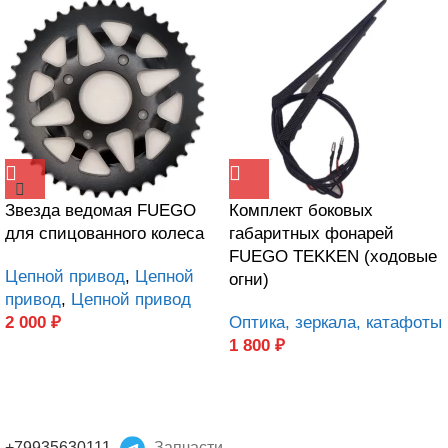
Звезда ведомая FUEGO
Комплект боковых
для спицованного колеса
габаритных фонарей
FUEGO TEKKEN (ходовые
Цепной привод
,
Цепной
огни)
привод
,
Цепной привод
2 000
₽
Оптика, зеркала, катафоты
1 800
₽
+79935630111
Запчасти