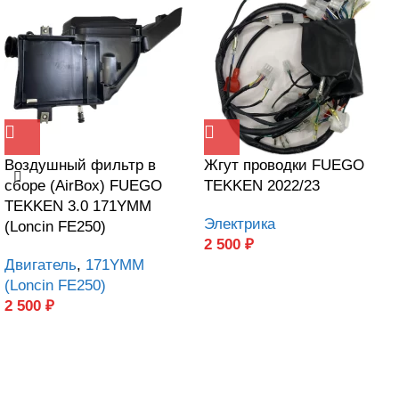
Воздушный фильтр в
Жгут проводки FUEGO
сборе (AirBox) FUEGO
TEKKEN 2022/23
TEKKEN 3.0 171YMM
Электрика
(Loncin FE250)
2 500
₽
Двигатель
,
171YMM
(Loncin FE250)
2 500
₽