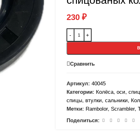
спицованых ко
230
₽
В
Сравнить
Артикул:
40045
Категории:
Колёса, оси, спи
спицы, втулки, сальники
,
Кол
Метки:
Rambolor
,
Scrambler
,
Поделиться: