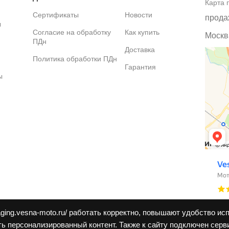
Карта 
Сертификаты
Новости
прода
ы
Согласие на обработку
Как купить
Москва
ПДн
Доставка
Политика обработки ПДн
Гарантия
ы
aging.vesna-moto.ru/ работать корректно, повышают удобство ис
ь персонализированный контент. Также к cайту подключен серв