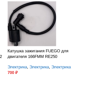
Катушка зажигания FUEGO для
Тормозной ди
2
двигателя 166FMM RE250
для спицован
Электрика
,
Электрика
,
Электрика
Тормозная си
700
₽
система
,
Тор
1 900
₽