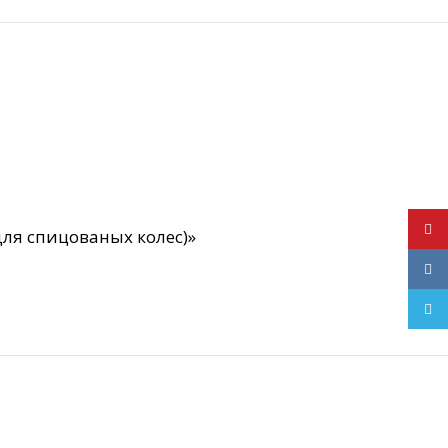
YouT
для спицованых колес)»
VK
Teleg