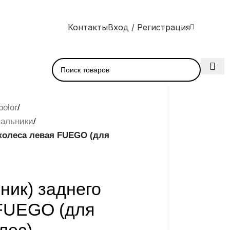
Контакты
Вход / Регистрация
olor
/
сальники
/
 колеса левая FUEGO (для
ник) заднего
 FUEGO (для