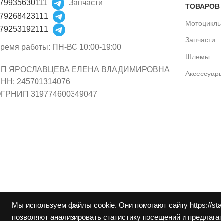
79935630111
Запчасти
ТОВАРОВ
79268423111
Мотоцикл
79253192111
Запчасти
ремя работы: ПН-ВС 10:00-19:00
Шлемы
ИП ЯРОСЛАВЦЕВА ЕЛЕНА ВЛАДИМИРОВНА
Аксессуар
НН: 245701314076
ГРНИП 319774600349047
Мы используем файлы cookie. Они помогают сайту https://st
позволяют анализировать статистику посещений и предлагат