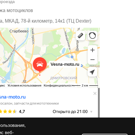
проезда
жа мотоциклов
, МКАД, 78-й километр, 14к1 (ТЦ Dexter)
пользования,
ис веб-