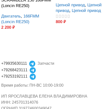
SCRAMBLER 250 166FMM
Цепной привод
,
Цепной
(Loncin RE250)
привод
,
Цепной привод
Двигатель
,
166FMM
(Loncin RE250)
800
₽
2 200
₽
+79935630111
Запчасти
+79268423111
+79253192111
Время работы: ПН-ВС 10:00-19:00
ИП ЯРОСЛАВЦЕВА ЕЛЕНА ВЛАДИМИРОВНА
ИНН: 245701314076
ОГРНИП 319774600349047