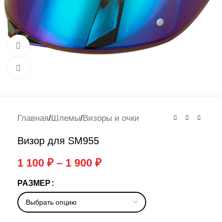
Смотреть видео
Нажмите, чтобы увеличить
Главная
/
Шлемы
/
Визоры и очки
Визор для SM955
1 100
₽
–
1 900
₽
РАЗМЕР