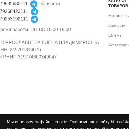
КАТАЛОГ
79935630111
Запчасти
ТОВАРОВ
79268423111
Мотоцикл
79253192111
Запчасти
ремя работы: ПН-ВС 10:00-19:00
Шлемы
ИП ЯРОСЛАВЦЕВА ЕЛЕНА ВЛАДИМИРОВНА
Аксессуар
НН: 245701314076
ГРНИП 319774600349047
Мы используем файлы cookie. Они помогают сайту https://st
позволяют анализировать статистику посещений и предлагат