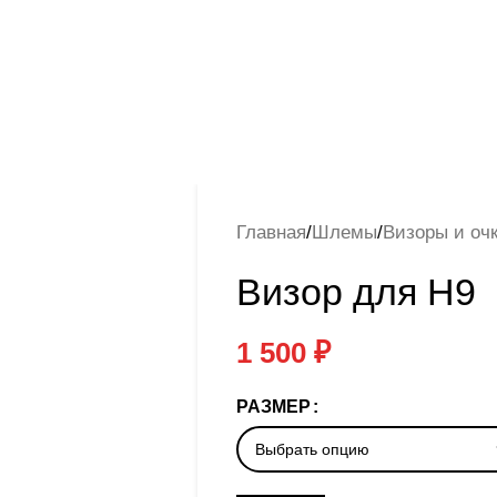
Главная
/
Шлемы
/
Визоры и оч
Визор для H9
1 500
₽
РАЗМЕР