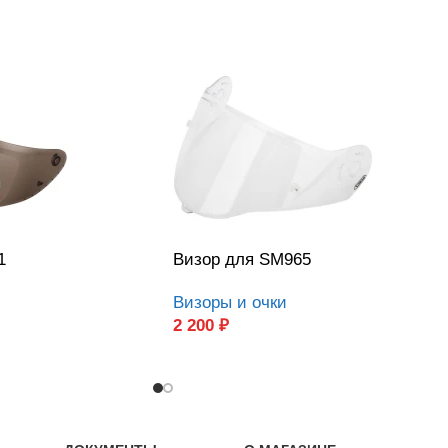
1
Визор для SM965
Визоры и очки
2 200
₽