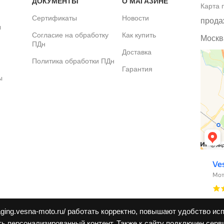
ДОКУМЕНТЫ
О МАГАЗИНЕ
Карта 
Сертификаты
Новости
прода
ы
Согласие на обработку
Как купить
Москва
ПДн
Доставка
Политика обработки ПДн
Гарантия
ы
aging.vesna-moto.ru/ работать корректно, повышают удобство ис
ь персонализированный контент. Также к cайту подключен серв