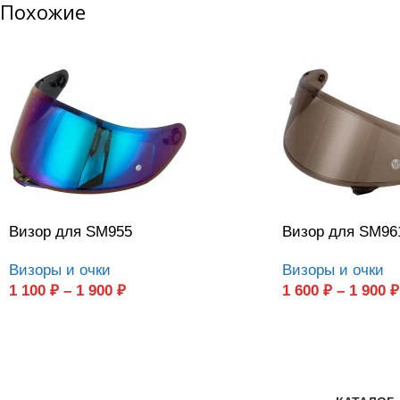
Похожие
Визор для SM955
Визор для SM96
Визоры и очки
Визоры и очки
1 100
₽
–
1 900
₽
1 600
₽
–
1 900
₽