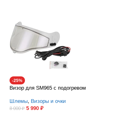
Очки SM20
-25%
Визор для SM965 c подогревом
Визоры и очк
1 710
₽
Шлемы
,
Визоры и очки
5 990
₽
8 000
₽