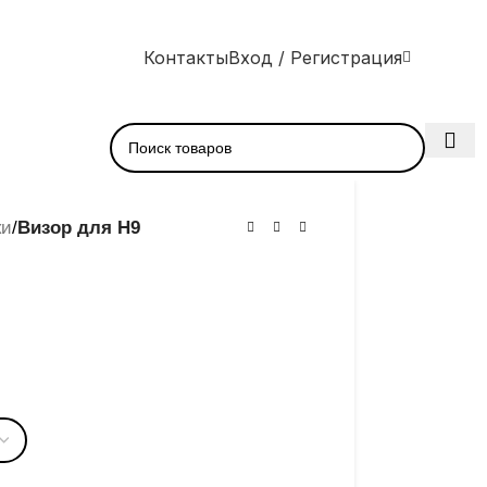
Контакты
Вход / Регистрация
ки
/
Визор для H9