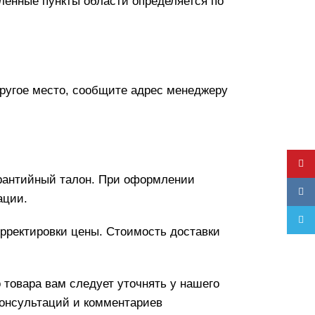
еленные пункты области определяется по
другое место, сообщите адрес менеджеру
YouT
гарантийный талон. При оформлении
VK
ации.
Teleg
орректировки цены. Стоимость доставки
 товара вам следует уточнять у нашего
консультаций и комментариев