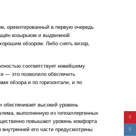
м, ориентированный в первую очередь
ащён козырьком и выдвижной
 хорошим обзором. Либо снять визор,
олностью соответствует новейшему
ти — это позволило обеспечить
ми обзора и по горизонтали, и по
 обеспечивает высокий уровень
 шлема, выполненную из гипоаллергенных
YouT
существенно повышают уровень комфорта
о внутренней его части предусмотрены
VK