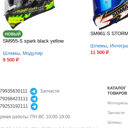
SM961-S STORM 
НОВЫЙ
SM955-S spark black yellow
Шлемы
,
Интегра
11 500
₽
Шлемы
,
Модуляр
9 500
₽
КАТАЛОГ
79935630111
Запчасти
ТОВАРОВ
79268423111
Мотоцикл
79253192111
Запчасти
ремя работы: ПН-ВС 10:00-19:00
Шлемы