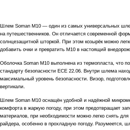
Шлем Soman M10 — один из самых универсальных шлем
на путешественников. Он отличается современной фор
солнцезащитной шторкой. При этом козырёк можно легк
добавить очки и превратить M10 в настоящий внедоро
Оболочка Soman M10 выполнена из термопласта, что п
стандарту безопасности ECE 22.06. Внутри шлема нах
максимальный уровень безопасности. Визор, подготовле
вертикали.
Шлем Soman M10 оснащён удобной и надёжной микромет
комфорта в жаркую погоду, при этом предотвращает за
материалов, при необходимости можно легко снять дл
райдера, особенно в прохладную погоду. Разумеется, ш