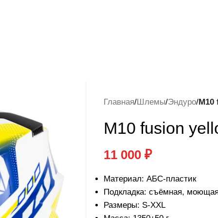
Главная
/
Шлемы
/
Эндуро
/
M10 
M10 fusion yel
11 000
₽
Материал: АБС-пластик
Подкладка: съёмная, моющая
Размеры: S-XXL