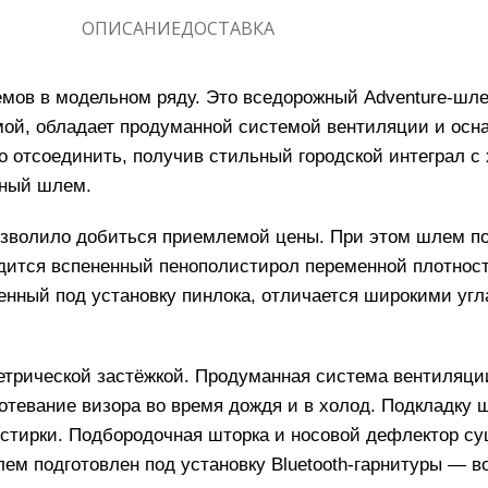
ОПИСАНИЕ
ДОСТАВКА
ов в модельном ряду. Это вседорожный Adventure-шле
мой, обладает продуманной системой вентиляции и осн
о отсоединить, получив стильный городской интеграл с
жный шлем.
озволило добиться приемлемой цены. При этом шлем п
одится вспененный пенополистирол переменной плотнос
нный под установку пинлока, отличается широкими угла
рической застёжкой. Продуманная система вентиляции
потевание визора во время дождя и в холод. Подкладку
я стирки. Подбородочная шторка и носовой дефлектор 
лем подготовлен под установку Bluetooth-гарнитуры — в