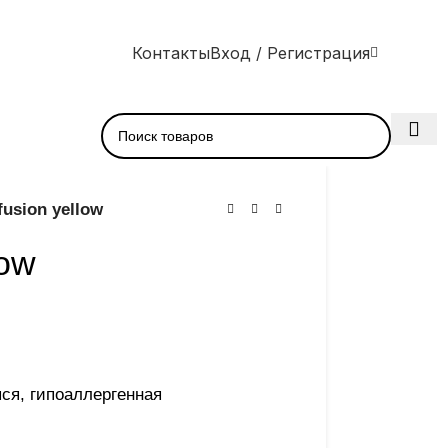
Контакты
Вход / Регистрация
fusion yellow
low
ся, гипоаллергенная