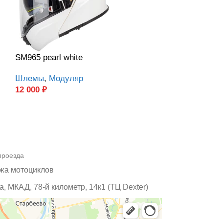
SM965 pearl white
SM965 silver y
Шлемы
,
Модуляр
Шлемы
,
Моду
12 000
₽
12 000
₽
проезда
жа мотоциклов
, МКАД, 78-й километр, 14к1 (ТЦ Dexter)