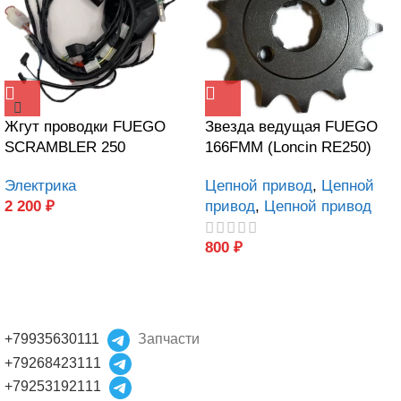
Жгут проводки FUEGO
Звезда ведущая FUEGO
SCRAMBLER 250
166FMM (Loncin RE250)
Электрика
Цепной привод
,
Цепной
2 200
₽
привод
,
Цепной привод
800
₽
+79935630111
Запчасти
+79268423111
+79253192111