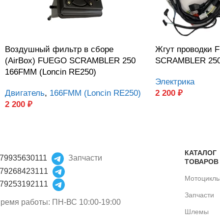
Воздушный фильтр в сборе
Жгут проводки
(AirBox) FUEGO SCRAMBLER 250
SCRAMBLER 25
166FMM (Loncin RE250)
Электрика
Двигатель
,
166FMM (Loncin RE250)
2 200
₽
2 200
₽
КАТАЛОГ
79935630111
Запчасти
ТОВАРОВ
79268423111
Мотоцикл
79253192111
Запчасти
ремя работы: ПН-ВС 10:00-19:00
Шлемы