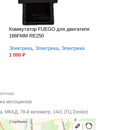
Коммутатор FUEGO для двигателя
Панель приб
166FMM RE250
SCRAMBLER 2
Электрика
,
Электрика
,
Электрика
Электрика
,
Эл
1 000
₽
6 000
₽
проезда
жа мотоциклов
, МКАД, 78-й километр, 14к1 (ТЦ Dexter)