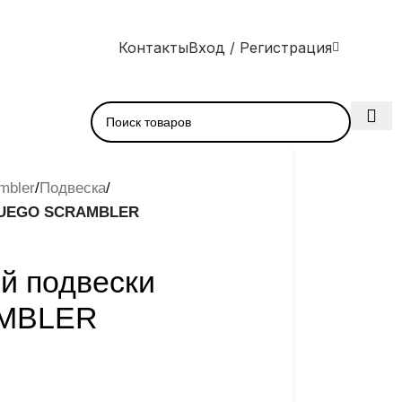
Контакты
Вход / Регистрация
mbler
/
Подвеска
/
 FUEGO SCRAMBLER
й подвески
MBLER