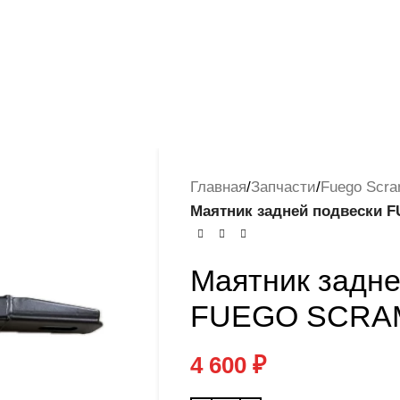
Главная
/
Запчасти
/
Fuego Scra
Маятник задней подвески
Маятник задне
FUEGO SCRA
4 600
₽