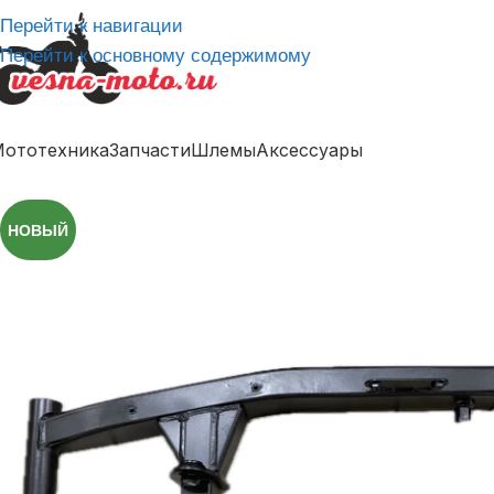
Перейти к навигации
Перейти к основному содержимому
ототехника
Запчасти
Шлемы
Аксессуары
НОВЫЙ