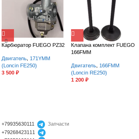
Карбюратор FUEGO PZ32
Клапана комплект FUEGO
166FMM
Двигатель
,
171YMM
(Loncin FE250)
Двигатель
,
166FMM
3 500
₽
(Loncin RE250)
1 200
₽
+79935630111
Запчасти
+79268423111