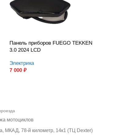
Панель приборов FUEGO TEKKEN
Рычаг передн
3.0 2024 LCD
TEKKEN
Электрика
Органы управ
7 000
₽
600
₽
проезда
жа мотоциклов
, МКАД, 78-й километр, 14к1 (ТЦ Dexter)