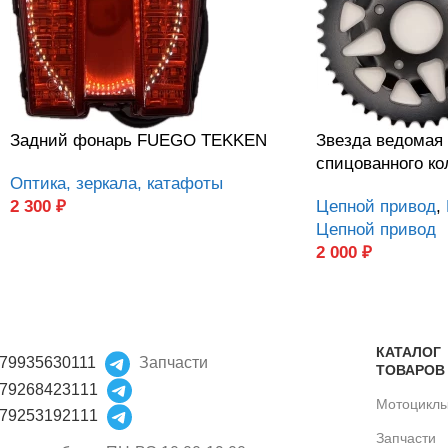
Задний фонарь FUEGO TEKKEN
Звезда ведомая
спицованного ко
Оптика, зеркала, катафоты
2 300
₽
Цепной привод
,
Цепной привод
2 000
₽
КАТАЛОГ
79935630111
Запчасти
ТОВАРОВ
79268423111
Мотоцикл
79253192111
Запчасти