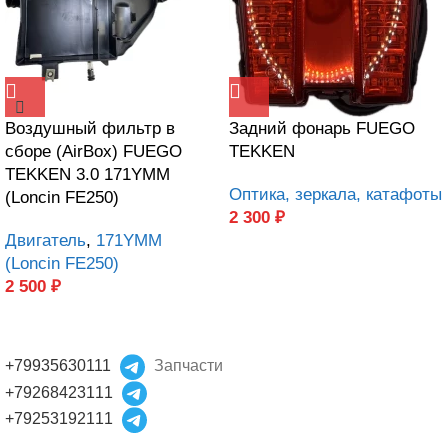
Воздушный фильтр в
Задний фонарь FUEGO
сборе (AirBox) FUEGO
TEKKEN
TEKKEN 3.0 171YMM
Оптика, зеркала, катафоты
(Loncin FE250)
2 300
₽
Двигатель
,
171YMM
(Loncin FE250)
2 500
₽
+79935630111
Запчасти
+79268423111
+79253192111