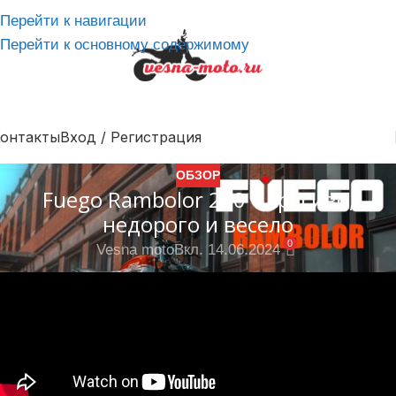
Перейти к навигации
Перейти к основному содержимому
онтакты
Вход / Регистрация
ОБЗОР
Fuego Rambolor 250 – красиво,
недорого и весело
0
Vesna moto
Вкл. 14.06.2024