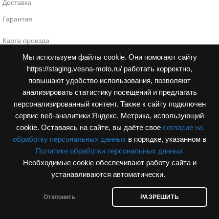
Доставка
Гарантия
Карта проезда
продажа мотоциклов
Мы используем файлы cookie. Они помогают сайту
https://staging.vesna-moto.ru/ работать корректно,
Москва, МКАД, 78-й километр, 14к1 (ТЦ Dexter)
повышают удобство использования, позволяют
анализировать статистику посещений и предлагать
персонализированный контент. Также к cайту подключен
сервис веб-аналитики Яндекс. Метрика, использующий
cookie. Оставаясь на сайте, вы даёте свое
согласие на
обработку персональных данных
в порядке, указанном в
Политике обработки персональных данных
Необходимые cookie обеспечивают работу сайта и
устанавливаются автоматически.
Отклонить
РАЗРЕШИТЬ
агазин
Корзина
Мой аккаунт