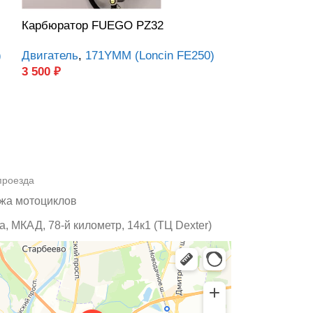
Карбюратор FUEGO PZ32
Поршень в с
(Loncin RE250
)
Двигатель
,
171YMM (Loncin FE250)
3 500
₽
Двигатель
,
16
1 700
₽
проезда
жа мотоциклов
, МКАД, 78-й километр, 14к1 (ТЦ Dexter)