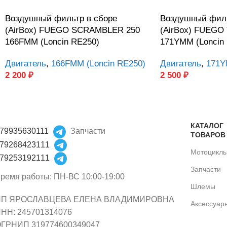
Воздушный фильтр в сборе
Воздушный филь
(AirBox) FUEGO SCRAMBLER 250
(AirBox) FUEGO
166FMM (Loncin RE250)
171YMM (Loncin 
Двигатель
,
166FMM (Loncin RE250)
Двигатель
,
171Y
2 200
₽
2 500
₽
КАТАЛОГ
79935630111
Запчасти
ТОВАРОВ
79268423111
Мотоцикл
79253192111
Запчасти
ремя работы: ПН-ВС 10:00-19:00
Шлемы
ИП ЯРОСЛАВЦЕВА ЕЛЕНА ВЛАДИМИРОВНА
Аксессуар
НН: 245701314076
ГРНИП 319774600349047