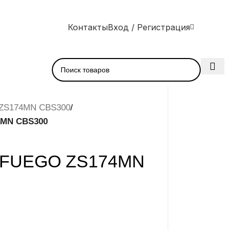
Контакты
Вход / Регистрация
ZS174MN CBS300
/
4MN CBS300
Ц FUEGO ZS174MN