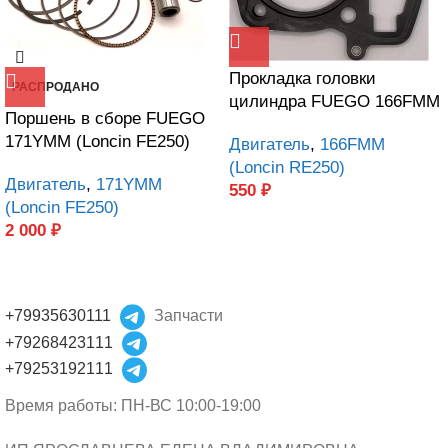
Прокладка головки
РАСПРОДАНО
цилиндра FUEGO 166FMM
Поршень в сборе FUEGO
171YMM (Loncin FE250)
Двигатель
,
166FMM
(Loncin RE250)
Двигатель
,
171YMM
550
₽
(Loncin FE250)
2 000
₽
+79935630111
Запчасти
+79268423111
+79253192111
Время работы: ПН-ВС 10:00-19:00