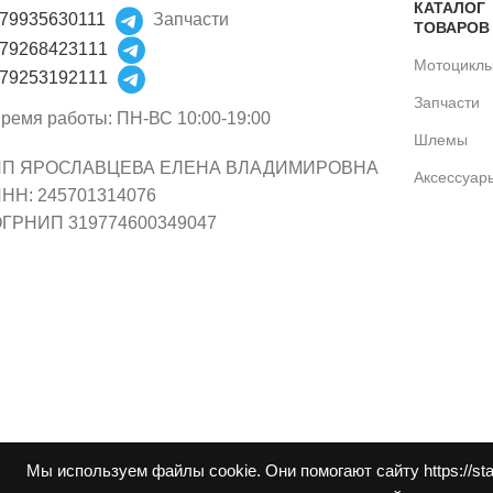
КАТАЛОГ
79935630111
Запчасти
ТОВАРОВ
79268423111
Мотоцикл
79253192111
Запчасти
ремя работы: ПН-ВС 10:00-19:00
Шлемы
ИП ЯРОСЛАВЦЕВА ЕЛЕНА ВЛАДИМИРОВНА
Аксессуар
НН: 245701314076
ГРНИП 319774600349047
Мы используем файлы cookie. Они помогают сайту https://st