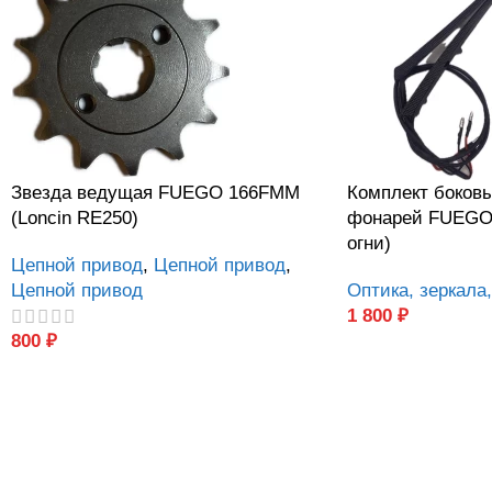
Звезда ведущая FUEGO 166FMM
Комплект боков
(Loncin RE250)
фонарей FUEGO
огни)
Цепной привод
,
Цепной привод
,
Цепной привод
Оптика, зеркала
1 800
₽
800
₽