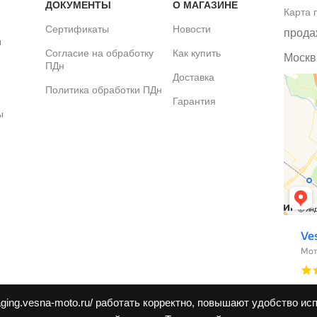
ДОКУМЕНТЫ
О МАГАЗИНЕ
Карта 
Сертификаты
Новости
прода
ы
Согласие на обработку
Как купить
Москва
ПДн
Доставка
Политика обработки ПДн
Гарантия
ы
aging.vesna-moto.ru/ работать корректно, повышают удобство ис