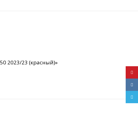
50 2023/23 (красный)»
YouT
VK
Teleg