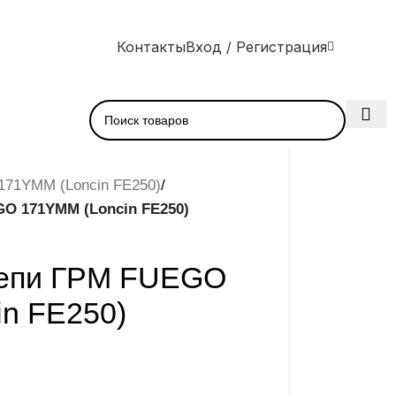
Контакты
Вход / Регистрация
171YMM (Loncin FE250)
/
O 171YMM (Loncin FE250)
цепи ГРМ FUEGO
n FE250)