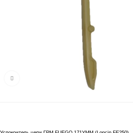
Нажмите, чтобы увеличить
Успокоитель цепи ГРМ FUEGO 171YMM (Loncin FE250)