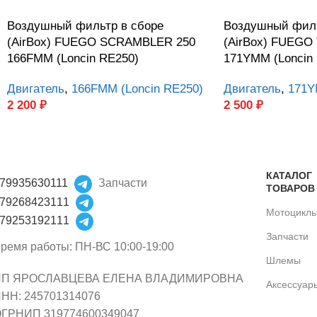
Воздушный фильтр в сборе
Воздушный филь
(AirBox) FUEGO SCRAMBLER 250
(AirBox) FUEGO
166FMM (Loncin RE250)
171YMM (Loncin 
Двигатель
,
166FMM (Loncin RE250)
Двигатель
,
171Y
2 200
₽
2 500
₽
КАТАЛОГ
79935630111
Запчасти
ТОВАРОВ
79268423111
Мотоцикл
79253192111
Запчасти
ремя работы: ПН-ВС 10:00-19:00
Шлемы
ИП ЯРОСЛАВЦЕВА ЕЛЕНА ВЛАДИМИРОВНА
Аксессуар
НН: 245701314076
ГРНИП 319774600349047