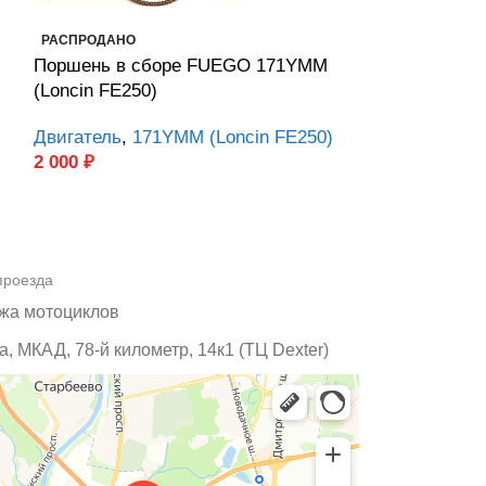
Прокладка кр
РАСПРОДАНО
FUEGO 166FMM
Поршень в сборе FUEGO 171YMM
)
(Loncin FE250)
Двигатель
,
16
50
₽
Двигатель
,
171YMM (Loncin FE250)
2 000
₽
проезда
жа мотоциклов
, МКАД, 78-й километр, 14к1 (ТЦ Dexter)