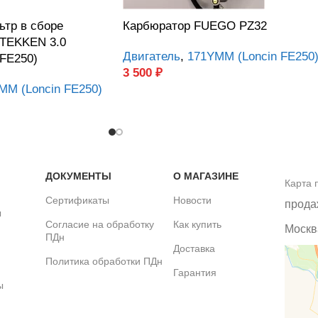
тр в сборе
Карбюратор FUEGO PZ32
 TEKKEN 3.0
Двигатель
,
171YMM (Loncin FE250
FE250)
3 500
₽
MM (Loncin FE250)
ДОКУМЕНТЫ
О МАГАЗИНЕ
Карта 
Сертификаты
Новости
прода
ы
Согласие на обработку
Как купить
Москва
ПДн
Доставка
Политика обработки ПДн
Гарантия
ы