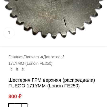
Нажмите, чтобы увеличить
Главная
/
Запчасти
/
Двигатель
/
171YMM (Loncin FE250)
Шестерня ГРМ верхняя (распредвала)
FUEGO 171YMM (Loncin FE250)
800
₽