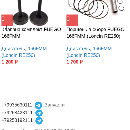
Клапана комплект FUEGO
Поршень в сборе FUEGO
166FMM
166FMM (Loncin RE250)
Двигатель
,
166FMM
Двигатель
,
166FMM
(Loncin RE250)
(Loncin RE250)
1 200
₽
1 700
₽
+79935630111
Запчасти
+79268423111
+79253192111