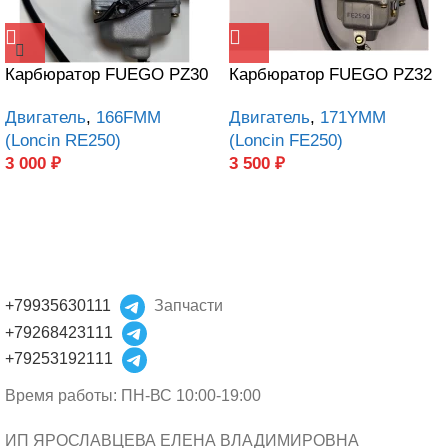
Карбюратор FUEGO PZ30
Карбюратор FUEGO PZ32
Двигатель
,
166FMM
Двигатель
,
171YMM
(Loncin RE250)
(Loncin FE250)
3 000
₽
3 500
₽
+79935630111
Запчасти
+79268423111
+79253192111
Время работы: ПН-ВС 10:00-19:00
ИП ЯРОСЛАВЦЕВА ЕЛЕНА ВЛАДИМИРОВНА