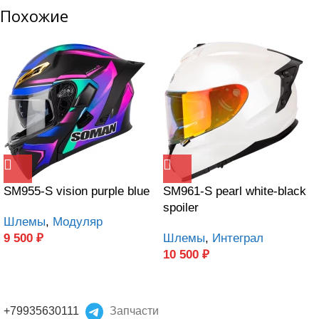
Похожие
SM955-S vision purple blue
SM961-S pearl white-black
spoiler
Шлемы
,
Модуляр
9 500
₽
Шлемы
,
Интеграл
10 500
₽
+79935630111
Запчасти