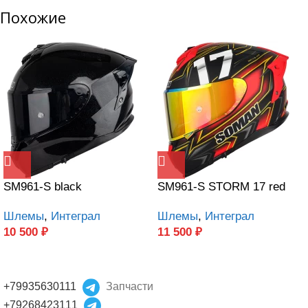
Похожие
SM961-S black
SM961-S STORM 17 red
Шлемы
,
Интеграл
Шлемы
,
Интеграл
10 500
₽
11 500
₽
+79935630111
Запчасти
+79268423111