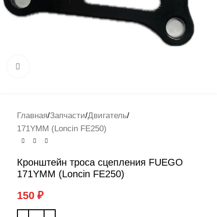
Нажмите, чтобы увеличить
Главная
/
Запчасти
/
Двигатель
/
171YMM (Loncin FE250)
Кронштейн троса сцепления FUEGO
171YMM (Loncin FE250)
150
₽