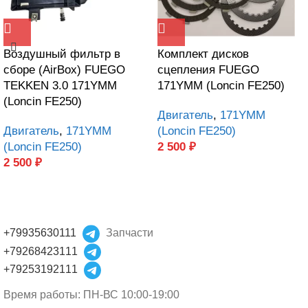
Воздушный фильтр в
Комплект дисков
сборе (AirBox) FUEGO
сцепления FUEGO
TEKKEN 3.0 171YMM
171YMM (Loncin FE250)
(Loncin FE250)
Двигатель
,
171YMM
Двигатель
,
171YMM
(Loncin FE250)
(Loncin FE250)
2 500
₽
2 500
₽
+79935630111
Запчасти
+79268423111
+79253192111
Время работы: ПН-ВС 10:00-19:00