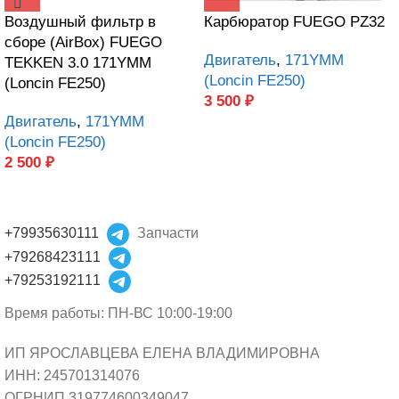
Воздушный фильтр в
Карбюратор FUEGO PZ32
сборе (AirBox) FUEGO
Двигатель
,
171YMM
TEKKEN 3.0 171YMM
(Loncin FE250)
(Loncin FE250)
3 500
₽
Двигатель
,
171YMM
(Loncin FE250)
2 500
₽
+79935630111
Запчасти
+79268423111
+79253192111
Время работы: ПН-ВС 10:00-19:00
ИП ЯРОСЛАВЦЕВА ЕЛЕНА ВЛАДИМИРОВНА
ИНН: 245701314076
ОГРНИП 319774600349047