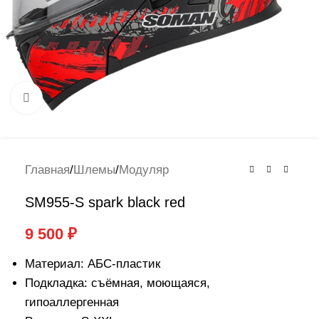
Нажмите, чтобы увеличить
Главная
/
Шлемы
/
Модуляр
SM955-S spark black red
9 500
₽
Материал: АБС-пластик
Подкладка: съёмная, моющаяся,
гипоаллергенная