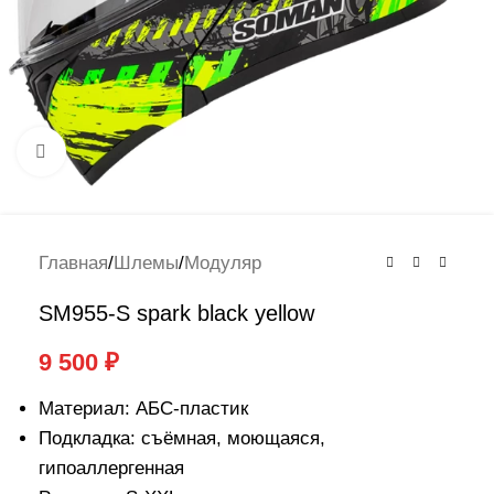
Нажмите, чтобы увеличить
Главная
/
Шлемы
/
Модуляр
SM955-S spark black yellow
9 500
₽
Материал: АБС-пластик
Подкладка: съёмная, моющаяся,
гипоаллергенная