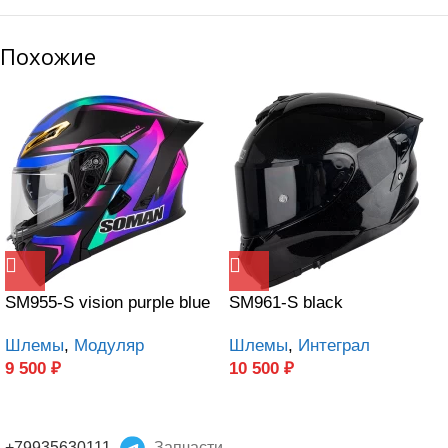
Похожие
SM955-S vision purple blue
SM961-S black
Шлемы
,
Модуляр
Шлемы
,
Интеграл
9 500
₽
10 500
₽
+79935630111
Запчасти