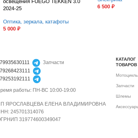
освещения FUEGO TEKKEN 3.0
6 500
₽
2024-25
Оптика, зеркала, катафоты
5 000
₽
КАТАЛОГ
79935630111
Запчасти
ТОВАРОВ
79268423111
Мотоцикл
79253192111
Запчасти
ремя работы: ПН-ВС 10:00-19:00
Шлемы
ИП ЯРОСЛАВЦЕВА ЕЛЕНА ВЛАДИМИРОВНА
Аксессуар
НН: 245701314076
ГРНИП 319774600349047