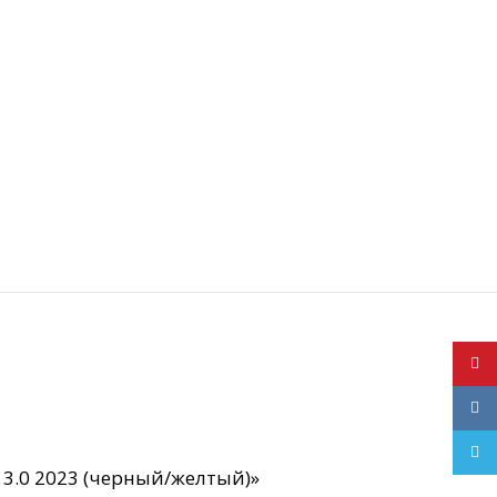
YouT
VK
Teleg
 3.0 2023 (черный/желтый)»