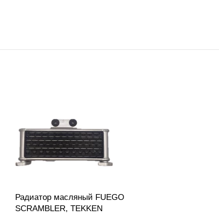
Радиатор масляный FUEGO
Трос сцепле
SCRAMBLER, TEKKEN
Органы управ