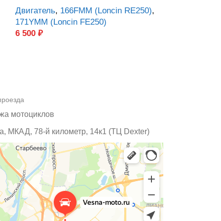
Двигатель
,
166FMM (Loncin RE250)
,
700
₽
171YMM (Loncin FE250)
6 500
₽
проезда
жа мотоциклов
, МКАД, 78-й километр, 14к1 (ТЦ Dexter)