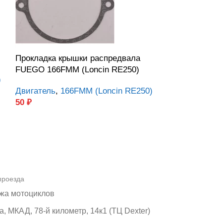
Прокладка крышки распредвала
Уплотнительн
FUEGO 166FMM (Loncin RE250)
масляного ф
)
двигателя Lo
Двигатель
,
166FMM (Loncin RE250)
50
₽
Двигатель
,
17
120
₽
проезда
жа мотоциклов
, МКАД, 78-й километр, 14к1 (ТЦ Dexter)