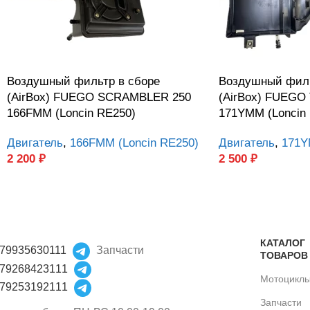
Воздушный фильтр в сборе
Воздушный филь
(AirBox) FUEGO SCRAMBLER 250
(AirBox) FUEGO
166FMM (Loncin RE250)
171YMM (Loncin 
Двигатель
,
166FMM (Loncin RE250)
Двигатель
,
171Y
2 200
₽
2 500
₽
КАТАЛОГ
79935630111
Запчасти
ТОВАРОВ
79268423111
Мотоцикл
79253192111
Запчасти