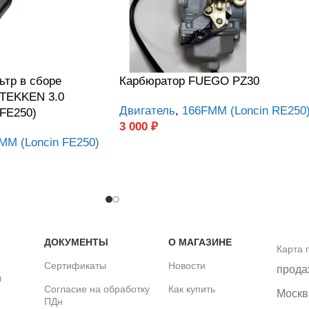
тр в сборе
Карбюратор FUEGO PZ30
 TEKKEN 3.0
Двигатель
,
166FMM (Loncin RE250
FE250)
3 000
₽
MM (Loncin FE250)
ДОКУМЕНТЫ
О МАГАЗИНЕ
Карта 
Сертификаты
Новости
прода
ы
Согласие на обработку
Как купить
Москва
ПДн