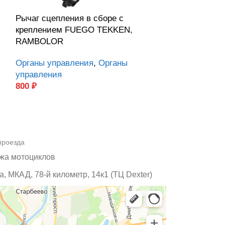
Рычаг сцепления в сборе с
Свеча зажига
креплением FUEGO TEKKEN,
двигателя 17
RAMBOLOR
Двигатель
,
17
Органы управления
,
Органы
2 000
₽
управления
800
₽
проезда
жа мотоциклов
, МКАД, 78-й километр, 14к1 (ТЦ Dexter)