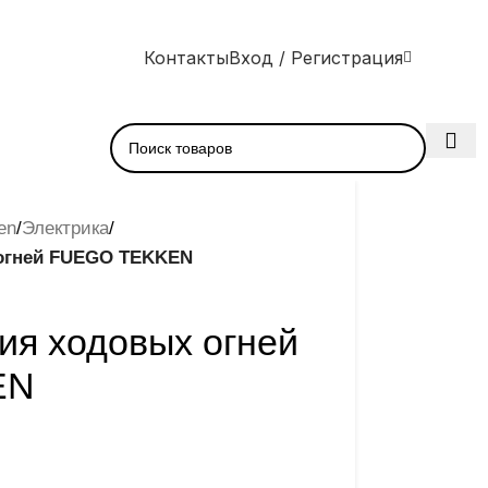
Контакты
Вход / Регистрация
en
/
Электрика
/
 огней FUEGO TEKKEN
ия ходовых огней
EN