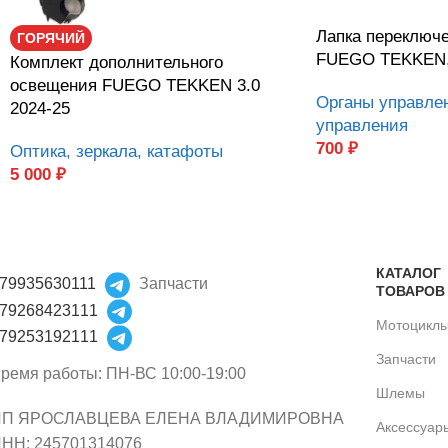
Лапка переключ
ГОРЯЧИЙ
FUEGO TEKKEN
Комплект дополнительного
освещения FUEGO TEKKEN 3.0
Органы управле
2024-25
управления
700
₽
Оптика, зеркала, катафоты
5 000
₽
КАТАЛОГ
79935630111
Запчасти
ТОВАРОВ
79268423111
Мотоцикл
79253192111
Запчасти
ремя работы: ПН-ВС 10:00-19:00
Шлемы
ИП ЯРОСЛАВЦЕВА ЕЛЕНА ВЛАДИМИРОВНА
Аксессуар
НН: 245701314076