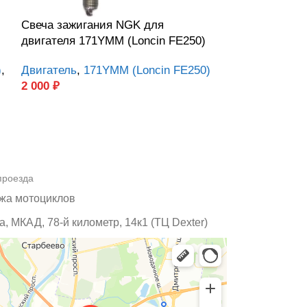
Свеча зажигания NGK для
Уплотнительн
двигателя 171YMM (Loncin FE250)
масляного ф
двигателя Lo
)
,
Двигатель
,
171YMM (Loncin FE250)
2 000
₽
Двигатель
,
17
120
₽
проезда
жа мотоциклов
, МКАД, 78-й километр, 14к1 (ТЦ Dexter)