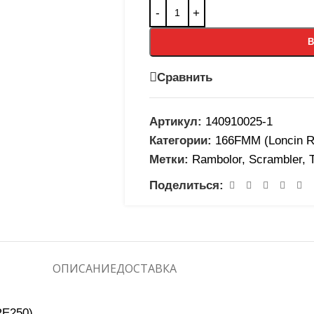
В
Сравнить
Артикул:
140910025-1
Категории:
166FMM (Loncin 
Метки:
Rambolor
,
Scrambler
,
Поделиться:
ОПИСАНИЕ
ДОСТАВКА
RE250)