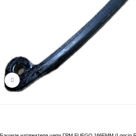
Нажмите, чтобы увеличить
Башмак натяжителя цепи ГРМ FUEGO 166FMM (Loncin 