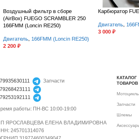
Воздушный фильтр в сборе
Карбюратор FU
(AirBox) FUEGO SCRAMBLER 250
Двигатель
,
166F
166FMM (Loncin RE250)
3 000
₽
Двигатель
,
166FMM (Loncin RE250)
2 200
₽
КАТАЛОГ
79935630111
Запчасти
ТОВАРОВ
79268423111
Мотоцикл
79253192111
Запчасти
ремя работы: ПН-ВС 10:00-19:00
Шлемы
ИП ЯРОСЛАВЦЕВА ЕЛЕНА ВЛАДИМИРОВНА
Аксессуар
НН: 245701314076
ГРНИП 319774600349047