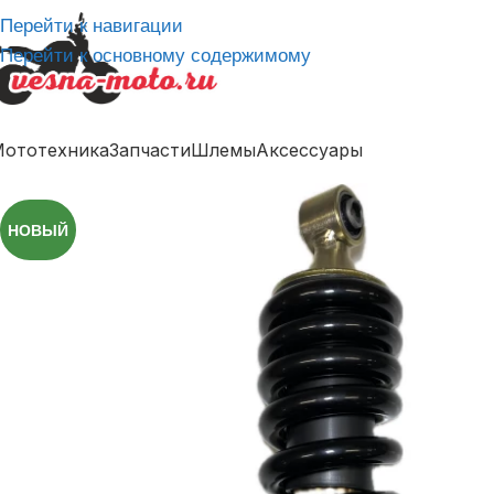
Перейти к навигации
Перейти к основному содержимому
ототехника
Запчасти
Шлемы
Аксессуары
НОВЫЙ