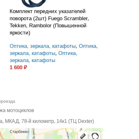
Комплект передних указателей
Панель приб
поворота (2шт) Fuego Scrambler,
SCRAMBLER 2
Tekken, Rambolor (Повышенной
Электрика
,
Эл
яркости)
6 000
₽
Оптика, зеркала, катафоты
,
Оптика,
зеркала, катафоты
,
Оптика,
зеркала, катафоты
1 600
₽
проезда
жа мотоциклов
, МКАД, 78-й километр, 14к1 (ТЦ Dexter)