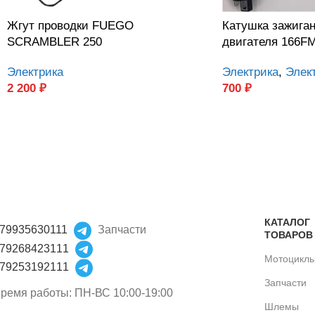
Жгут проводки FUEGO
Катушка зажига
SCRAMBLER 250
двигателя 166F
Электрика
Электрика
,
Элек
2 200
₽
700
₽
КАТАЛОГ
79935630111
Запчасти
ТОВАРОВ
79268423111
Мотоцикл
79253192111
Запчасти
ремя работы: ПН-ВС 10:00-19:00
Шлемы